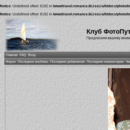
Notice
: Undefined offset: 8192 in
/www/travel.romance.iki.rssi.ru/htdocs/photo/i
Notice
: Undefined offset: 8192 in
/www/travel.romance.iki.rssi.ru/htdocs/photo/i
Клуб ФотоПу
Предлагаем вашему внима
Главная
FAQ
Вход
Форум
Последние альбомы
Последние добавления
Последние комментарии
Ча