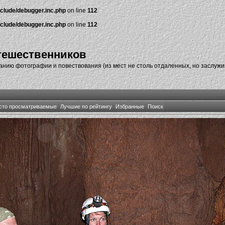
nclude/debugger.inc.php
on line
112
nclude/debugger.inc.php
on line
112
тешественников
нию фотографии и повествования (из мест не столь отдаленных, но заслуж
сто просматриваемые
Лучшие по рейтингу
Избранные
Поиск