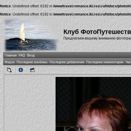
Notice
: Undefined offset: 8192 in
/www/travel.romance.iki.rssi.ru/htdocs/photo/i
Notice
: Undefined offset: 8192 in
/www/travel.romance.iki.rssi.ru/htdocs/photo/i
Клуб ФотоПутешест
Предлагаем вашему вниманию фотографи
Главная
FAQ
Вход
Форум
Последние альбомы
Последние добавления
Последние комментарии
Час