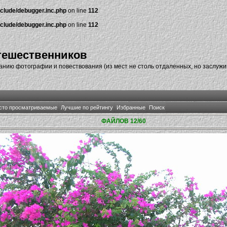
nclude/debugger.inc.php
on line
112
nclude/debugger.inc.php
on line
112
тешественников
нию фотографии и повествования (из мест не столь отдаленных, но заслуж
сто просматриваемые
Лучшие по рейтингу
Избранные
Поиск
ФАЙЛОВ 12/60