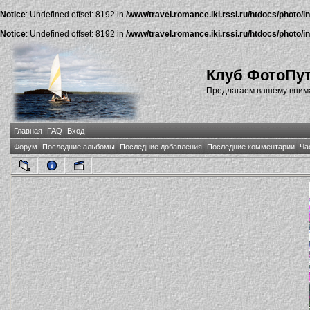
Notice
: Undefined offset: 8192 in
/www/travel.romance.iki.rssi.ru/htdocs/photo/i
Notice
: Undefined offset: 8192 in
/www/travel.romance.iki.rssi.ru/htdocs/photo/i
Клуб ФотоПу
Предлагаем вашему внима
Главная
FAQ
Вход
Форум
Последние альбомы
Последние добавления
Последние комментарии
Ча