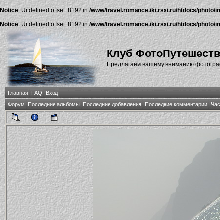
Notice
: Undefined offset: 8192 in
/www/travel.romance.iki.rssi.ru/htdocs/photo/i
Notice
: Undefined offset: 8192 in
/www/travel.romance.iki.rssi.ru/htdocs/photo/i
Клуб ФотоПутешест
Предлагаем вашему вниманию фотографи
Главная
FAQ
Вход
Форум
Последние альбомы
Последние добавления
Последние комментарии
Час