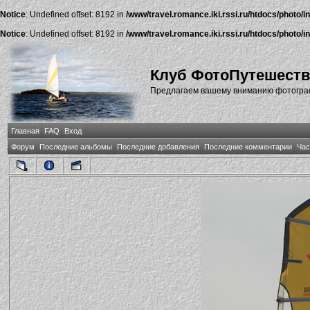
Notice
: Undefined offset: 8192 in
/www/travel.romance.iki.rssi.ru/htdocs/photo/i
Notice
: Undefined offset: 8192 in
/www/travel.romance.iki.rssi.ru/htdocs/photo/i
Клуб ФотоПутешест
Предлагаем вашему вниманию фотографи
Главная
FAQ
Вход
Форум
Последние альбомы
Последние добавления
Последние комментарии
Час