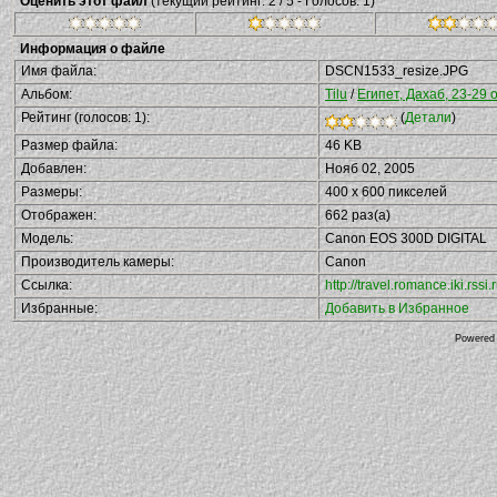
Оценить этот файл
(текущий рейтинг: 2 / 5 - Голосов: 1)
Информация о файле
Имя файла:
DSCN1533_resize.JPG
Альбом:
Tilu
/
Египет, Дахаб, 23-29 
Рейтинг (голосов: 1):
(
Детали
)
Размер файла:
46 KB
Добавлен:
Нояб 02, 2005
Размеры:
400 x 600 пикселей
Отображен:
662 раз(а)
Модель:
Canon EOS 300D DIGITAL
Производитель камеры:
Canon
Ссылка:
http://travel.romance.iki.rs
Избранные:
Добавить в Избранное
Powered