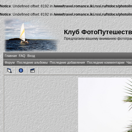
Notice
: Undefined offset: 8192 in
/www/travel.romance.iki.rssi.ru/htdocs/photo/i
Notice
: Undefined offset: 8192 in
/www/travel.romance.iki.rssi.ru/htdocs/photo/i
Клуб ФотоПутешест
Предлагаем вашему вниманию фотографи
Главная
FAQ
Вход
Форум
Последние альбомы
Последние добавления
Последние комментарии
Час