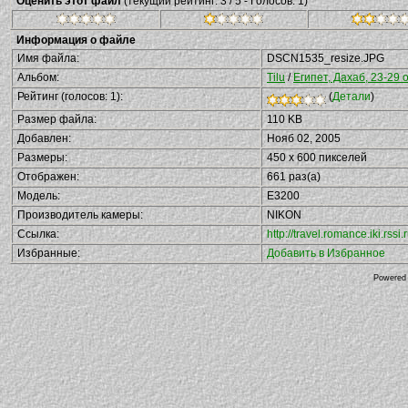
Оценить этот файл
(текущий рейтинг: 3 / 5 - Голосов: 1)
Информация о файле
Имя файла:
DSCN1535_resize.JPG
Альбом:
Tilu
/
Египет, Дахаб, 23-29 
Рейтинг (голосов: 1):
(
Детали
)
Размер файла:
110 KB
Добавлен:
Нояб 02, 2005
Размеры:
450 x 600 пикселей
Отображен:
661 раз(а)
Модель:
E3200
Производитель камеры:
NIKON
Ссылка:
http://travel.romance.iki.rs
Избранные:
Добавить в Избранное
Powered