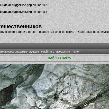
nclude/debugger.inc.php
on line
112
nclude/debugger.inc.php
on line
112
тешественников
нию фотографии и повествования (из мест не столь отдаленных, но заслуж
сто просматриваемые
Лучшие по рейтингу
Избранные
Поиск
ФАЙЛОВ 96/125