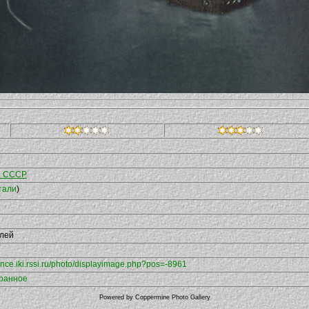
 СССР
тали
)
елей
mance.iki.rssi.ru/photo/displayimage.php?pos=-8961
бранное
Powered by
Coppermine Photo Gallery