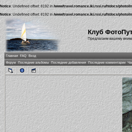
Notice
: Undefined offset: 8192 in
/www/travel.romance.iki.rssi.ru/htdocs/photo/i
Notice
: Undefined offset: 8192 in
/www/travel.romance.iki.rssi.ru/htdocs/photo/i
Клуб ФотоПу
Предлагаем вашему внима
Главная
FAQ
Вход
Форум
Последние альбомы
Последние добавления
Последние комментарии
Ча