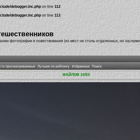
nclude/debugger.inc.php
on line
112
nclude/debugger.inc.php
on line
112
тешественников
нию фотографии и повествования (из мест не столь отдаленных, но заслуж
сто просматриваемые
Лучшие по рейтингу
Избранные
Поиск
ФАЙЛОВ 10/55