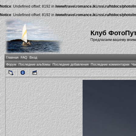
Notice
: Undefined offset: 8192 in
/www/travel.romance.iki.rssi.ru/htdocs/photo/i
Notice
: Undefined offset: 8192 in
/www/travel.romance.iki.rssi.ru/htdocs/photo/i
Клуб ФотоПу
Предлагаем вашему внима
Главная
FAQ
Вход
Форум
Последние альбомы
Последние добавления
Последние комментарии
Ча