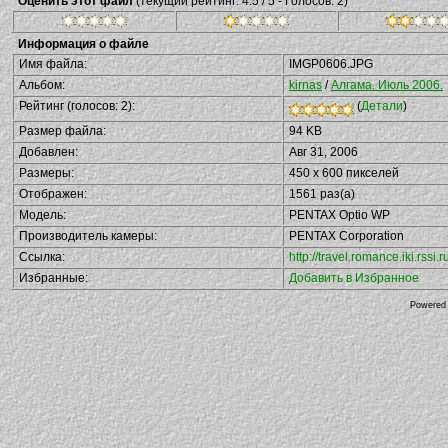
Оценить этот файл
(текущий рейтинг: 4.5 / 5 - Голосов: 2)
Информация о файле
Имя файла:
IMGP0606.JPG
Альбом:
kirnas
/
Алгама. Июль 2006.
Рейтинг (голосов: 2):
(
Детали
)
Размер файла:
94 KB
Добавлен:
Авг 31, 2006
Размеры:
450 x 600 пикселей
Отображен:
1561 раз(а)
Модель:
PENTAX Optio WP
Производитель камеры:
PENTAX Corporation
Ссылка:
http://travel.romance.iki.rs
Избранные:
Добавить в Избранное
Powered