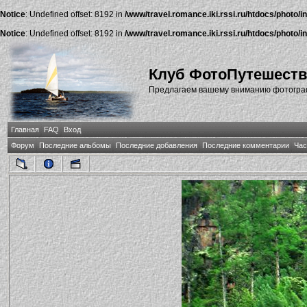
Notice
: Undefined offset: 8192 in
/www/travel.romance.iki.rssi.ru/htdocs/photo/i
Notice
: Undefined offset: 8192 in
/www/travel.romance.iki.rssi.ru/htdocs/photo/i
Клуб ФотоПутешест
Предлагаем вашему вниманию фотографи
Главная
FAQ
Вход
Форум
Последние альбомы
Последние добавления
Последние комментарии
Час