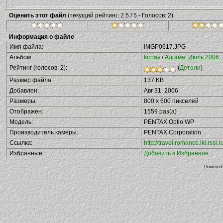
Оценить этот файл
(текущий рейтинг: 2.5 / 5 - Голосов: 2)
Информация о файле
Имя файла:
IMGP0617.JPG
Альбом:
kirnas
/
Алгама. Июль 2006.
Рейтинг (голосов: 2):
(
Детали
)
Размер файла:
137 KB
Добавлен:
Авг 31, 2006
Размеры:
800 x 600 пикселей
Отображен:
1559 раз(а)
Модель:
PENTAX Optio WP
Производитель камеры:
PENTAX Corporation
Ссылка:
http://travel.romance.iki.rs
Избранные:
Добавить в Избранное
Powered