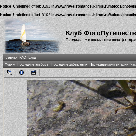
Notice
: Undefined offset: 8192 in
/www/travel.romance.iki.rssi.ru/htdocs/photo/i
Notice
: Undefined offset: 8192 in
/www/travel.romance.iki.rssi.ru/htdocs/photo/i
Клуб ФотоПутешест
Предлагаем вашему вниманию фотографи
Главная
FAQ
Вход
Форум
Последние альбомы
Последние добавления
Последние комментарии
Час