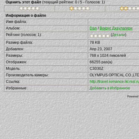
Оценить этот файл
(текущий рейтинг: 0 / 5 - Голосов: 1)
Информация о файле
Имя файла:
Альбом:
Dan
/
Вокруг Дхаулагири
Рейтинг (голосов: 1):
(
Детали
)
Размер файла:
78 KB
Добавлен:
Апр 23, 2007
Размеры:
768 x 1024 пикселей
Отображен:
66255 раз(а)
Модель:
C3030Z
Производитель камеры:
OLYMPUS OPTICAL CO.,LT
Ссылка:
http://travel.romance.iki.rs
Избранные:
Добавить в Избранное
Powered