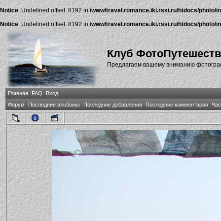
Notice
: Undefined offset: 8192 in
/www/travel.romance.iki.rssi.ru/htdocs/photo/i
Notice
: Undefined offset: 8192 in
/www/travel.romance.iki.rssi.ru/htdocs/photo/i
Клуб ФотоПутешест
Предлагаем вашему вниманию фотографи
Главная
FAQ
Вход
Форум
Последние альбомы
Последние добавления
Последние комментарии
Час