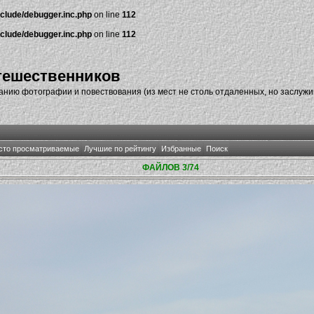
nclude/debugger.inc.php
on line
112
nclude/debugger.inc.php
on line
112
тешественников
нию фотографии и повествования (из мест не столь отдаленных, но заслуж
сто просматриваемые
Лучшие по рейтингу
Избранные
Поиск
ФАЙЛОВ 3/74