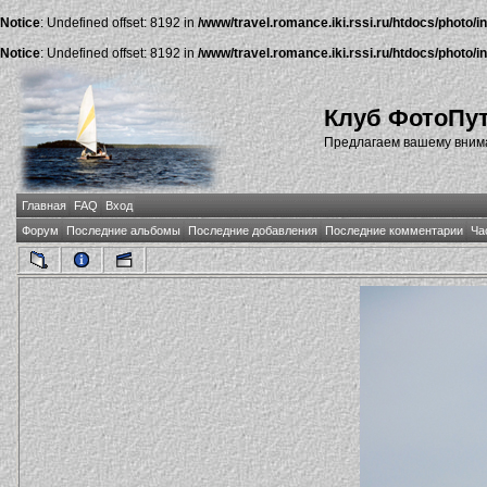
Notice
: Undefined offset: 8192 in
/www/travel.romance.iki.rssi.ru/htdocs/photo/i
Notice
: Undefined offset: 8192 in
/www/travel.romance.iki.rssi.ru/htdocs/photo/i
Клуб ФотоПу
Предлагаем вашему внима
Главная
FAQ
Вход
Форум
Последние альбомы
Последние добавления
Последние комментарии
Ча