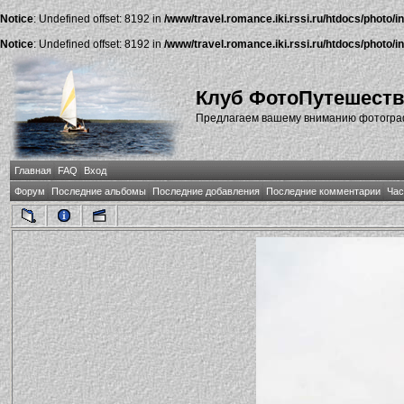
Notice
: Undefined offset: 8192 in
/www/travel.romance.iki.rssi.ru/htdocs/photo/i
Notice
: Undefined offset: 8192 in
/www/travel.romance.iki.rssi.ru/htdocs/photo/i
Клуб ФотоПутешест
Предлагаем вашему вниманию фотографи
Главная
FAQ
Вход
Форум
Последние альбомы
Последние добавления
Последние комментарии
Час