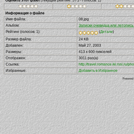
Оценить этот файл
(текущий рейтинг: 5 / 5 - Голосов: 1)
Информация о файле
Имя файла:
08.jpg
Альбом:
Записки очевидца или летопись
Рейтинг (голосов: 1):
(
Детали
)
Размер файла:
24 KB
Добавлен:
Май 27, 2003
Размеры:
413 x 600 пикселей
Отображен:
3011 раз(а)
Ссылка:
http://travel.romance.iki.rssi.ru
Избранные:
Добавить в Избранное
Powered