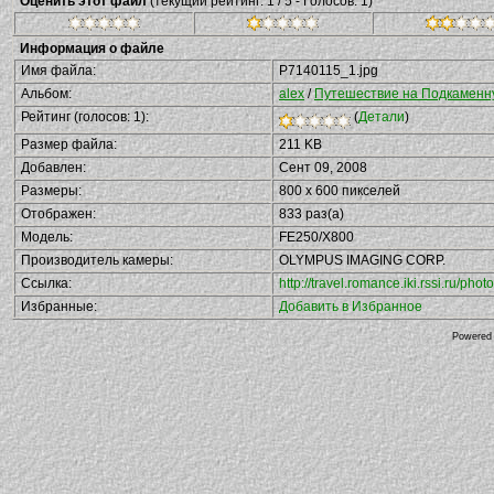
Оценить этот файл
(текущий рейтинг: 1 / 5 - Голосов: 1)
Информация о файле
Имя файла:
P7140115_1.jpg
Альбом:
alex
/
Путешествие на Подкаменную
Рейтинг (голосов: 1):
(
Детали
)
Размер файла:
211 KB
Добавлен:
Сент 09, 2008
Размеры:
800 x 600 пикселей
Отображен:
833 раз(а)
Модель:
FE250/X800
Производитель камеры:
OLYMPUS IMAGING CORP.
Ссылка:
http://travel.romance.iki.rssi.ru/p
Избранные:
Добавить в Избранное
Powered