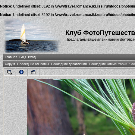
Notice
: Undefined offset: 8192 in
/www/travel.romance.iki.rssi.ru/htdocs/photo/i
Notice
: Undefined offset: 8192 in
/www/travel.romance.iki.rssi.ru/htdocs/photo/i
Клуб ФотоПутешест
Предлагаем вашему вниманию фотографи
Главная
FAQ
Вход
Форум
Последние альбомы
Последние добавления
Последние комментарии
Час