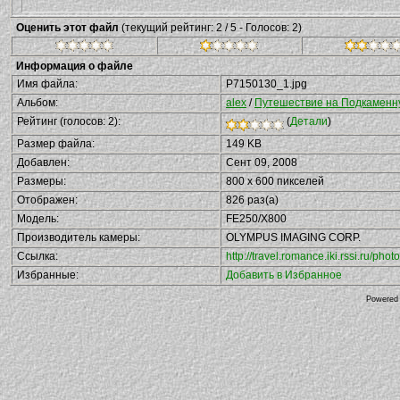
Оценить этот файл
(текущий рейтинг: 2 / 5 - Голосов: 2)
Информация о файле
Имя файла:
P7150130_1.jpg
Альбом:
alex
/
Путешествие на Подкаменную
Рейтинг (голосов: 2):
(
Детали
)
Размер файла:
149 KB
Добавлен:
Сент 09, 2008
Размеры:
800 x 600 пикселей
Отображен:
826 раз(а)
Модель:
FE250/X800
Производитель камеры:
OLYMPUS IMAGING CORP.
Ссылка:
http://travel.romance.iki.rssi.ru/p
Избранные:
Добавить в Избранное
Powered