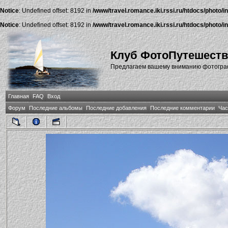
Notice
: Undefined offset: 8192 in
/www/travel.romance.iki.rssi.ru/htdocs/photo/i
Notice
: Undefined offset: 8192 in
/www/travel.romance.iki.rssi.ru/htdocs/photo/i
Клуб ФотоПутешест
Предлагаем вашему вниманию фотографи
Главная
FAQ
Вход
Форум
Последние альбомы
Последние добавления
Последние комментарии
Час