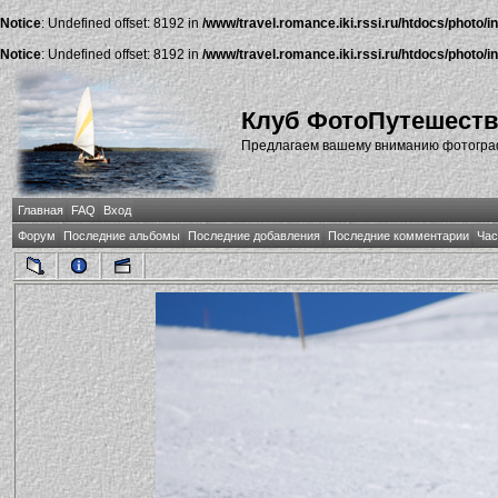
Notice
: Undefined offset: 8192 in
/www/travel.romance.iki.rssi.ru/htdocs/photo/i
Notice
: Undefined offset: 8192 in
/www/travel.romance.iki.rssi.ru/htdocs/photo/i
Клуб ФотоПутешест
Предлагаем вашему вниманию фотографи
Главная
FAQ
Вход
Форум
Последние альбомы
Последние добавления
Последние комментарии
Час