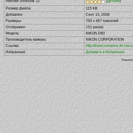
Рейтинг (голосов: 1):
(
Детали
)
Размер файла:
115 KB
Добавлен:
Сент 15, 2008
Размеры:
700 x 467 пикселей
Отображен:
151 раз(а)
Модель:
NIKON D80
Производитель камеры:
NIKON CORPORATION
Ссылка:
http://travel.romance.iki.rs
Избранные:
Добавить в Избранное
Powered