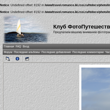
Notice
: Undefined offset: 8192 in
/www/travel.romance.iki.rssi.ru/htdocs/photo/i
Notice
: Undefined offset: 8192 in
/www/travel.romance.iki.rssi.ru/htdocs/photo/i
Клуб ФотоПутешест
Предлагаем вашему вниманию фотографи
Главная
FAQ
Вход
Форум
Последние альбомы
Последние добавления
Последние комментарии
Час