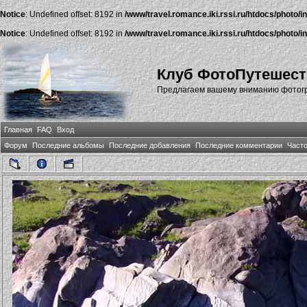
Notice
: Undefined offset: 8192 in
/www/travel.romance.iki.rssi.ru/htdocs/photo/i
Notice
: Undefined offset: 8192 in
/www/travel.romance.iki.rssi.ru/htdocs/photo/i
Клуб ФотоПутешест
Предлагаем вашему вниманию фотогра
Главная
FAQ
Вход
Форум
Последние альбомы
Последние добавления
Последние комментарии
Част