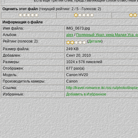
Есть ещё третий слив, представляющий собой отвестный во
Оценить этот файл
(текущий рейтинг: 2 / 5 - Голосов: 2)
Информация о файле
Имя файла:
IMG_0673.jpg
Альбом:
alex
/
Полярный Урал. река Малая Уса. р
Рейтинг (голосов: 2):
(
Детали
)
Размер файла:
249 KB
Добавлен:
Сент 20, 2010
Размеры:
1024 x 576 пикселей
Отображен:
677 раз(а)
Модель:
Canon HV20
Производитель камеры:
Canon
Ссылка:
http://travel.romance.iki.rssi.ru/photo/di
Избранные:
Добавить в Избранное