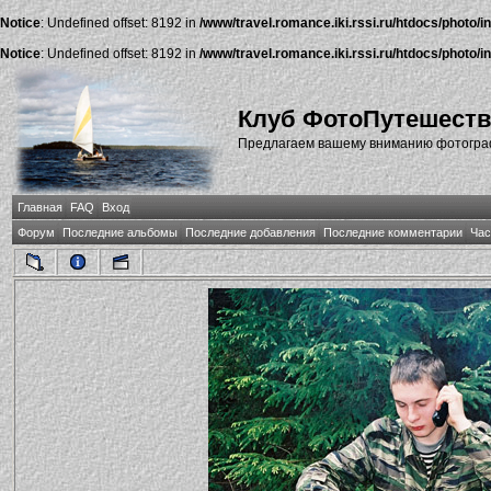
Notice
: Undefined offset: 8192 in
/www/travel.romance.iki.rssi.ru/htdocs/photo/i
Notice
: Undefined offset: 8192 in
/www/travel.romance.iki.rssi.ru/htdocs/photo/i
Клуб ФотоПутешест
Предлагаем вашему вниманию фотографи
Главная
FAQ
Вход
Форум
Последние альбомы
Последние добавления
Последние комментарии
Час