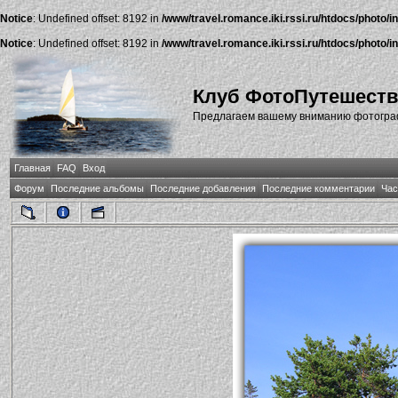
Notice
: Undefined offset: 8192 in
/www/travel.romance.iki.rssi.ru/htdocs/photo/i
Notice
: Undefined offset: 8192 in
/www/travel.romance.iki.rssi.ru/htdocs/photo/i
Клуб ФотоПутешест
Предлагаем вашему вниманию фотографи
Главная
FAQ
Вход
Форум
Последние альбомы
Последние добавления
Последние комментарии
Час