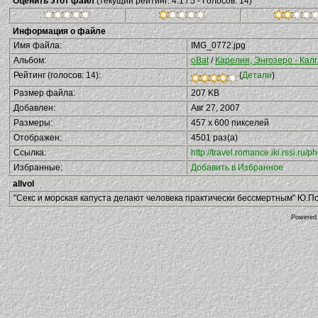
Оценить этот файл
(текущий рейтинг: 4.1 / 5 - Голосов: 14)
Информация о файле
Имя файла:
IMG_0772.jpg
Альбом:
oBat
/
Карелия, Энгозеро - Калг
Рейтинг (голосов: 14):
(
Детали
)
Размер файла:
207 KB
Добавлен:
Авг 27, 2007
Размеры:
457 x 600 пикселей
Отображен:
4501 раз(а)
Ссылка:
http://travel.romance.iki.rssi.r
Избранные:
Добавить в Избранное
allvol
"Секс и морская капуста делают человека практически бессмертным" Ю.П
Powered