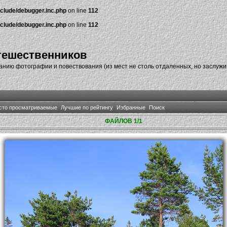
nclude/debugger.inc.php
on line
112
nclude/debugger.inc.php
on line
112
тешественников
нию фотографии и повествования (из мест не столь отдаленных, но заслуж
сто просматриваемые
Лучшие по рейтингу
Избранные
Поиск
ФАЙЛОВ 1/1