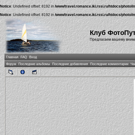
Notice
: Undefined offset: 8192 in
/www/travel.romance.iki.rssi.ru/htdocs/photo/i
Notice
: Undefined offset: 8192 in
/www/travel.romance.iki.rssi.ru/htdocs/photo/i
Клуб ФотоПу
Предлагаем вашему внима
Главная
FAQ
Вход
Форум
Последние альбомы
Последние добавления
Последние комментарии
Ча