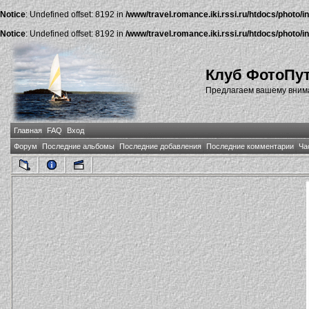
Notice
: Undefined offset: 8192 in
/www/travel.romance.iki.rssi.ru/htdocs/photo/i
Notice
: Undefined offset: 8192 in
/www/travel.romance.iki.rssi.ru/htdocs/photo/i
Клуб ФотоПу
Предлагаем вашему внима
Главная
FAQ
Вход
Форум
Последние альбомы
Последние добавления
Последние комментарии
Ча