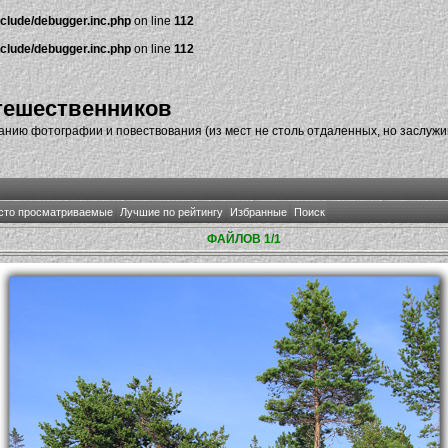
nclude/debugger.inc.php
on line
112
nclude/debugger.inc.php
on line
112
тешественников
нию фотографии и повествования (из мест не столь отдаленных, но заслуж
сто просматриваемые
Лучшие по рейтингу
Избранные
Поиск
ФАЙЛОВ 1/1