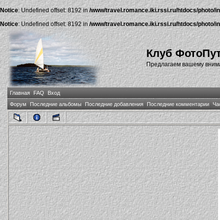
Notice
: Undefined offset: 8192 in
/www/travel.romance.iki.rssi.ru/htdocs/photo/i
Notice
: Undefined offset: 8192 in
/www/travel.romance.iki.rssi.ru/htdocs/photo/i
Клуб ФотоПу
Предлагаем вашему внима
Главная
FAQ
Вход
Форум
Последние альбомы
Последние добавления
Последние комментарии
Ча