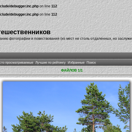
nclude/debugger.inc.php
on line
112
nclude/debugger.inc.php
on line
112
тешественников
нию фотографии и повествования (из мест не столь отдаленных, но заслуж
сто просматриваемые
Лучшие по рейтингу
Избранные
Поиск
ФАЙЛОВ 1/1