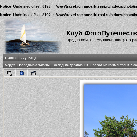
Notice
: Undefined offset: 8192 in
/www/travel.romance.iki.rssi.ru/htdocs/photo/i
Notice
: Undefined offset: 8192 in
/www/travel.romance.iki.rssi.ru/htdocs/photo/i
Клуб ФотоПутешест
Предлагаем вашему вниманию фотографи
Главная
FAQ
Вход
Форум
Последние альбомы
Последние добавления
Последние комментарии
Час