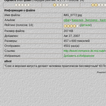
Оценить этот файл
(текущий рейтинг: 4.1 / 5 - Голосов: 14)
Информация о файле
Имя файла:
IMG_0772.jpg
Альбом:
oBat
/
Карелия, Энгозеро - Калг
Рейтинг (голосов: 14):
(
Детали
)
Размер файла:
207 KB
Добавлен:
Авг 27, 2007
Размеры:
457 x 600 пикселей
Отображен:
4501 раз(а)
Ссылка:
http://travel.romance.iki.rssi.r
Избранные:
Добавить в Избранное
allvol
"Секс и морская капуста делают человека практически бессмертным" Ю.П
Powered