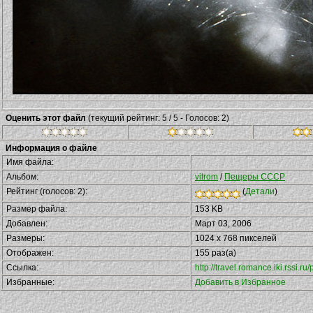
Оценить этот файл
(текущий рейтинг: 5 / 5 - Голосов: 2)
Информация о файле
Имя файла:
Альбом:
vitrom
/
Пещеры СССР
Рейтинг (голосов: 2):
(
Детали
)
Размер файла:
153 KB
Добавлен:
Март 03, 2006
Размеры:
1024 x 768 пикселей
Отображен:
155 раз(а)
Ссылка:
http://travel.romance.iki.rssi
Избранные:
Добавить в Избранное