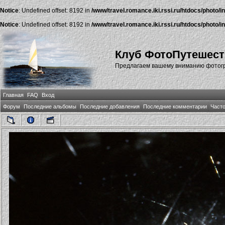
Notice
: Undefined offset: 8192 in
/www/travel.romance.iki.rssi.ru/htdocs/photo/i
Notice
: Undefined offset: 8192 in
/www/travel.romance.iki.rssi.ru/htdocs/photo/i
Клуб ФотоПутешест
Предлагаем вашему вниманию фотогра
Главная
FAQ
Вход
Форум
Последние альбомы
Последние добавления
Последние комментарии
Част