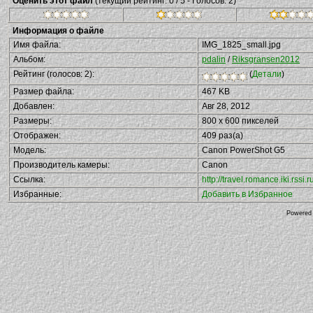
Оценить этот файл
(текущий рейтинг: 0 / 5 - Голосов: 2)
Информация о файле
Имя файла:
IMG_1825_small.jpg
Альбом:
pdalin
/
Riksgransen2012
Рейтинг (голосов: 2):
(
Детали
)
Размер файла:
467 KB
Добавлен:
Авг 28, 2012
Размеры:
800 x 600 пикселей
Отображен:
409 раз(а)
Модель:
Canon PowerShot G5
Производитель камеры:
Canon
Ссылка:
http://travel.romance.iki.rs
Избранные:
Добавить в Избранное
Powered