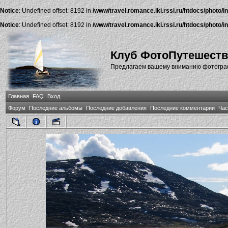
Notice
: Undefined offset: 8192 in
/www/travel.romance.iki.rssi.ru/htdocs/photo/i
Notice
: Undefined offset: 8192 in
/www/travel.romance.iki.rssi.ru/htdocs/photo/i
Клуб ФотоПутешест
Предлагаем вашему вниманию фотографи
Главная
FAQ
Вход
Форум
Последние альбомы
Последние добавления
Последние комментарии
Час