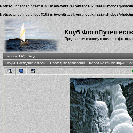
Notice
: Undefined offset: 8192 in
/www/travel.romance.iki.rssi.ru/htdocs/photo/i
Notice
: Undefined offset: 8192 in
/www/travel.romance.iki.rssi.ru/htdocs/photo/i
Клуб ФотоПутешест
Предлагаем вашему вниманию фотографи
Главная
FAQ
Вход
Форум
Последние альбомы
Последние добавления
Последние комментарии
Час