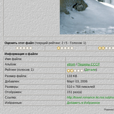
Оценить этот файл
(текущий рейтинг: 2 / 5 - Голосов: 1)
Информация о файле
Имя файла:
Альбом:
vitrom
/
Пещеры СССР
Рейтинг (голосов: 1):
(
Детали
)
Размер файла:
133 KB
Добавлен:
Март 03, 2006
Размеры:
510 x 768 пикселей
Отображен:
151 раз(а)
Ссылка:
http://travel.romance.iki.rssi.ru
Избранные:
Добавить в Избранное
Powered