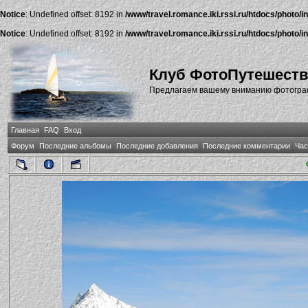
Notice
: Undefined offset: 8192 in
/www/travel.romance.iki.rssi.ru/htdocs/photo/i
Notice
: Undefined offset: 8192 in
/www/travel.romance.iki.rssi.ru/htdocs/photo/i
Клуб ФотоПутешест
Предлагаем вашему вниманию фотографи
Главная
FAQ
Вход
Форум
Последние альбомы
Последние добавления
Последние комментарии
Час