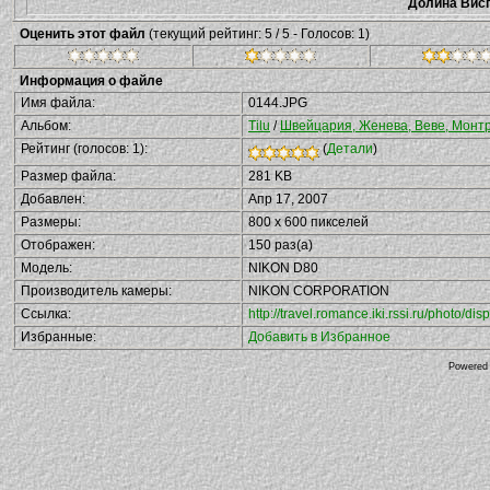
Долина Висп
Оценить этот файл
(текущий рейтинг: 5 / 5 - Голосов: 1)
Информация о файле
Имя файла:
0144.JPG
Альбом:
Tilu
/
Швейцария, Женева, Веве, Монтре
Рейтинг (голосов: 1):
(
Детали
)
Размер файла:
281 KB
Добавлен:
Апр 17, 2007
Размеры:
800 x 600 пикселей
Отображен:
150 раз(а)
Модель:
NIKON D80
Производитель камеры:
NIKON CORPORATION
Ссылка:
http://travel.romance.iki.rssi.ru/photo/
Избранные:
Добавить в Избранное
Powered