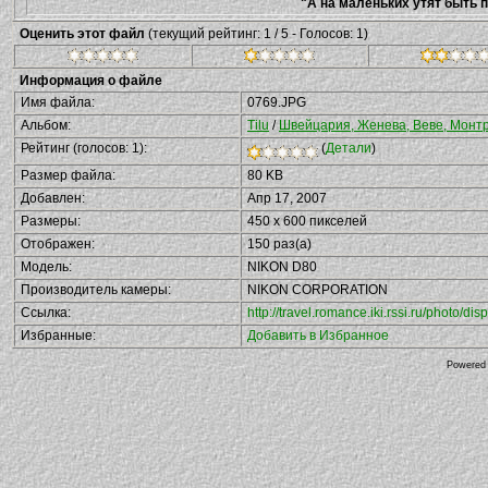
"А на маленьких утят быть п
Оценить этот файл
(текущий рейтинг: 1 / 5 - Голосов: 1)
Информация о файле
Имя файла:
0769.JPG
Альбом:
Tilu
/
Швейцария, Женева, Веве, Монтре
Рейтинг (голосов: 1):
(
Детали
)
Размер файла:
80 KB
Добавлен:
Апр 17, 2007
Размеры:
450 x 600 пикселей
Отображен:
150 раз(а)
Модель:
NIKON D80
Производитель камеры:
NIKON CORPORATION
Ссылка:
http://travel.romance.iki.rssi.ru/photo/
Избранные:
Добавить в Избранное
Powered