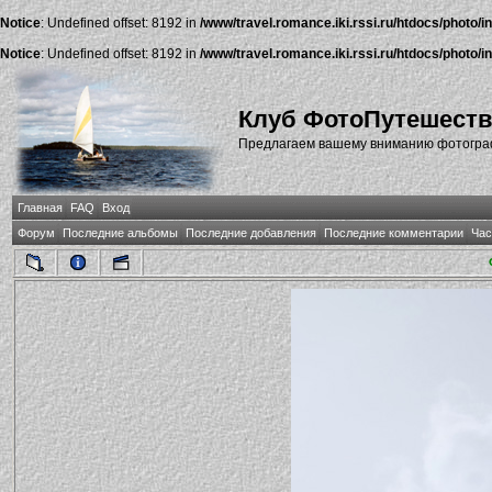
Notice
: Undefined offset: 8192 in
/www/travel.romance.iki.rssi.ru/htdocs/photo/i
Notice
: Undefined offset: 8192 in
/www/travel.romance.iki.rssi.ru/htdocs/photo/i
Клуб ФотоПутешест
Предлагаем вашему вниманию фотографи
Главная
FAQ
Вход
Форум
Последние альбомы
Последние добавления
Последние комментарии
Час