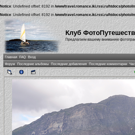
Notice
: Undefined offset: 8192 in
/www/travel.romance.iki.rssi.ru/htdocs/photo/i
Notice
: Undefined offset: 8192 in
/www/travel.romance.iki.rssi.ru/htdocs/photo/i
Клуб ФотоПутешест
Предлагаем вашему вниманию фотографи
Главная
FAQ
Вход
Форум
Последние альбомы
Последние добавления
Последние комментарии
Час