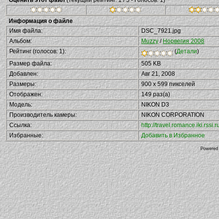
Оценить этот файл
(текущий рейтинг: 1 / 5 - Голосов: 1)
Информация о файле
Имя файла:
DSC_7921.jpg
Альбом:
Muzzy
/
Норвегия 2008
Рейтинг (голосов: 1):
(
Детали
)
Размер файла:
505 KB
Добавлен:
Авг 21, 2008
Размеры:
900 x 599 пикселей
Отображен:
149 раз(а)
Модель:
NIKON D3
Производитель камеры:
NIKON CORPORATION
Ссылка:
http://travel.romance.iki.rs
Избранные:
Добавить в Избранное
Powered