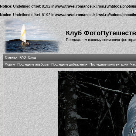
Notice
: Undefined offset: 8192 in
/www/travel.romance.iki.rssi.ru/htdocs/photo/i
Notice
: Undefined offset: 8192 in
/www/travel.romance.iki.rssi.ru/htdocs/photo/i
Клуб ФотоПутешест
Предлагаем вашему вниманию фотографи
Главная
FAQ
Вход
Форум
Последние альбомы
Последние добавления
Последние комментарии
Час