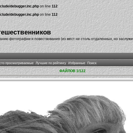
nclude/debugger.inc.php
on line
112
nclude/debugger.inc.php
on line
112
тешественников
нию фотографии и повествования (из мест не столь отдаленных, но заслуж
сто просматриваемые
Лучшие по рейтингу
Избранные
Поиск
ФАЙЛОВ 1/122