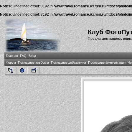
Notice
: Undefined offset: 8192 in
/www/travel.romance.iki.rssi.ru/htdocs/photo/i
Notice
: Undefined offset: 8192 in
/www/travel.romance.iki.rssi.ru/htdocs/photo/i
Клуб ФотоПу
Предлагаем вашему внима
Главная
FAQ
Вход
Форум
Последние альбомы
Последние добавления
Последние комментарии
Ча