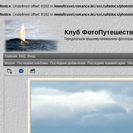
Notice
: Undefined offset: 8192 in
/www/travel.romance.iki.rssi.ru/htdocs/photo/i
Notice
: Undefined offset: 8192 in
/www/travel.romance.iki.rssi.ru/htdocs/photo/i
Клуб ФотоПутешест
Предлагаем вашему вниманию фотографи
Главная
FAQ
Вход
Форум
Последние альбомы
Последние добавления
Последние комментарии
Час