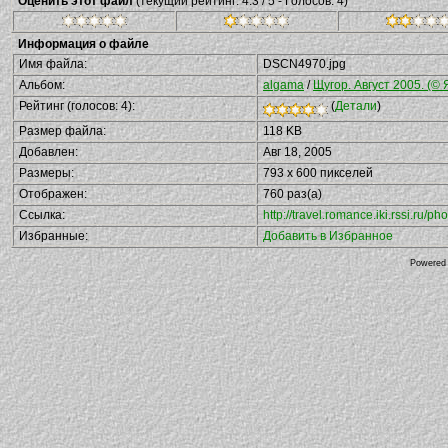
Оценить этот файл
(текущий рейтинг: 4.3 / 5 - Голосов: 4)
Информация о файле
Имя файла:
DSCN4970.jpg
Альбом:
algama
/
Щугор. Август 2005. (© 
Рейтинг (голосов: 4):
(
Детали
)
Размер файла:
118 KB
Добавлен:
Авг 18, 2005
Размеры:
793 x 600 пикселей
Отображен:
760 раз(а)
Ссылка:
http://travel.romance.iki.rssi.ru
Избранные:
Добавить в Избранное
Powered