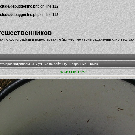
nclude/debugger.inc.php
on line
112
nclude/debugger.inc.php
on line
112
тешественников
нию фотографии и повествования (из мест не столь отдаленных, но заслуж
сто просматриваемые
Лучшие по рейтингу
Избранные
Поиск
ФАЙЛОВ 13/59