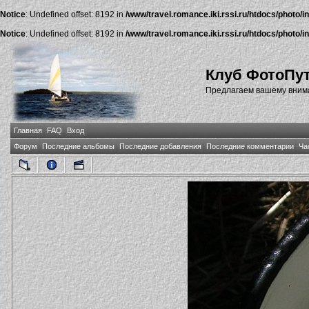
Notice
: Undefined offset: 8192 in
/www/travel.romance.iki.rssi.ru/htdocs/photo/i
Notice
: Undefined offset: 8192 in
/www/travel.romance.iki.rssi.ru/htdocs/photo/i
Клуб ФотоПу
Предлагаем вашему внима
Главная
FAQ
Вход
Форум
Последние альбомы
Последние добавления
Последние комментарии
Ча