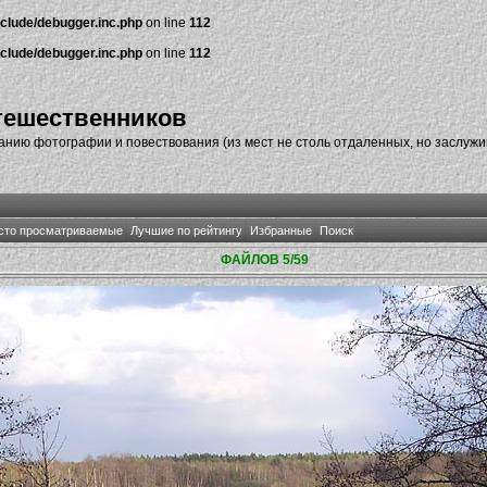
nclude/debugger.inc.php
on line
112
nclude/debugger.inc.php
on line
112
тешественников
нию фотографии и повествования (из мест не столь отдаленных, но заслуж
сто просматриваемые
Лучшие по рейтингу
Избранные
Поиск
ФАЙЛОВ 5/59