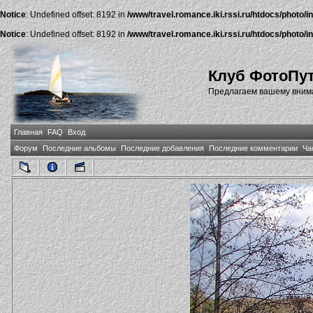
Notice
: Undefined offset: 8192 in
/www/travel.romance.iki.rssi.ru/htdocs/photo/i
Notice
: Undefined offset: 8192 in
/www/travel.romance.iki.rssi.ru/htdocs/photo/i
Клуб ФотоПу
Предлагаем вашему внима
Главная
FAQ
Вход
Форум
Последние альбомы
Последние добавления
Последние комментарии
Ча