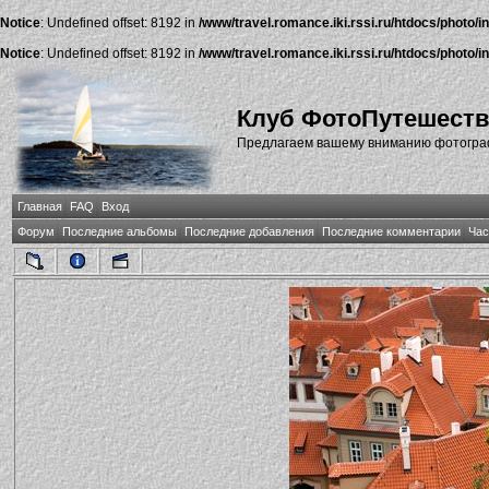
Notice
: Undefined offset: 8192 in
/www/travel.romance.iki.rssi.ru/htdocs/photo/i
Notice
: Undefined offset: 8192 in
/www/travel.romance.iki.rssi.ru/htdocs/photo/i
Клуб ФотоПутешест
Предлагаем вашему вниманию фотографи
Главная
FAQ
Вход
Форум
Последние альбомы
Последние добавления
Последние комментарии
Час