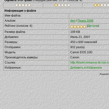
Оценить этот файл
(текущий рейтинг: 5 / 5 - Голосов: 4)
Информация о файле
Имя файла:
Альбом:
den
/
Прага 2006
Рейтинг (голосов: 4):
(
Детали
)
Размер файла:
109 KB
Добавлен:
Июль 21, 2007
Размеры:
450 x 600 пикселей
Отображен:
932 раз(а)
Модель:
Canon EOS 10D
Производитель камеры:
Canon
Ссылка:
http://travel.romance.iki.rs
Избранные:
Добавить в Избранное
Powered