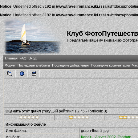
Notice
: Undefined offset: 8192 in
/www/travel.romance.iki.rssi.ru/htdocs/photo/i
Notice
: Undefined offset: 8192 in
/www/travel.romance.iki.rssi.ru/htdocs/photo/i
Клуб ФотоПутешест
Предлагаем вашему вниманию фотографи
Главная
FAQ
Вход
Форум
Последние альбомы
Последние добавления
Последние комментарии
Час
Оценить этот файл
(текущий рейтинг: 1.7 / 5 - Голосов: 3)
Информация о файле
Имя файла:
graph-thum2.jpg
Альбом:
Кереть, Август 2002. График...