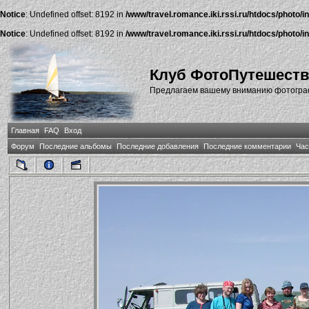
Notice
: Undefined offset: 8192 in
/www/travel.romance.iki.rssi.ru/htdocs/photo/i
Notice
: Undefined offset: 8192 in
/www/travel.romance.iki.rssi.ru/htdocs/photo/i
Клуб ФотоПутешест
Предлагаем вашему вниманию фотографи
Главная
FAQ
Вход
Форум
Последние альбомы
Последние добавления
Последние комментарии
Час