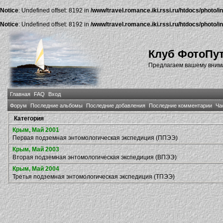
Notice
: Undefined offset: 8192 in
/www/travel.romance.iki.rssi.ru/htdocs/photo/i
Notice
: Undefined offset: 8192 in
/www/travel.romance.iki.rssi.ru/htdocs/photo/i
Клуб ФотоПу
Предлагаем вашему внима
Главная
FAQ
Вход
Форум
Последние альбомы
Последние добавления
Последние комментарии
Ча
Категория
Крым, Май 2001
Первая подземная энтомологическая экспедиция (ППЭЭ)
Крым, Май 2003
Вторая подземная энтомологическая экспедиция (ВПЭЭ)
Крым, Май 2004
Третья подземная энтомологическая экспедиция (ТПЭЭ)