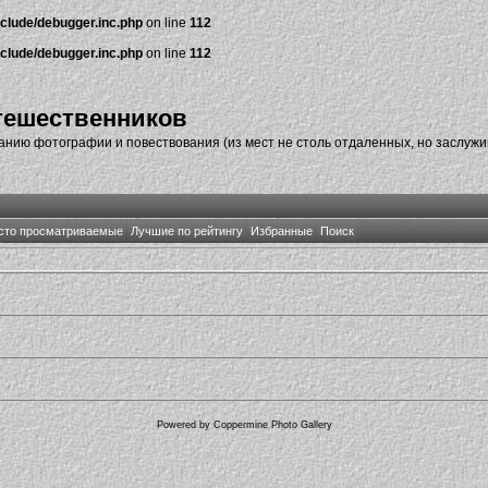
nclude/debugger.inc.php
on line
112
nclude/debugger.inc.php
on line
112
тешественников
нию фотографии и повествования (из мест не столь отдаленных, но заслуж
сто просматриваемые
Лучшие по рейтингу
Избранные
Поиск
Powered by
Coppermine Photo Gallery