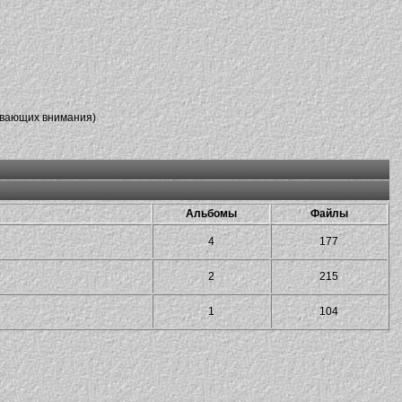
ивающих внимания)
Альбомы
Файлы
4
177
2
215
1
104