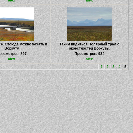
alex
alex
се. Отсюда можно уехать в
Таким видиться Полярный Урал с
Воркуту
окрестностей Воркуты.
росмотров: 897
Просмотров: 934
alex
alex
1
2
3
4
5