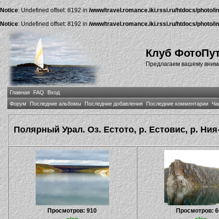
Notice
: Undefined offset: 8192 in
/www/travel.romance.iki.rssi.ru/htdocs/photo/i
Notice
: Undefined offset: 8192 in
/www/travel.romance.iki.rssi.ru/htdocs/photo/i
Клуб ФотоПу
Предлагаем вашему внима
Главная
FAQ
Вход
Форум
Последние альбомы
Последние добавления
Последние комментарии
Ча
Полярный Урал. Оз. Естото, р. Естовис, р. Ния-
Просмотров: 910
Просмотров: 6