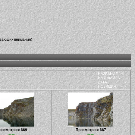
ивающих внимания)
НАЗВАНИЕ
+
-
ИМЯ ФАЙЛА
+
-
ДАТА
+
-
ПОЗИЦИЯ
+
-
росмотров: 669
Просмотров: 667