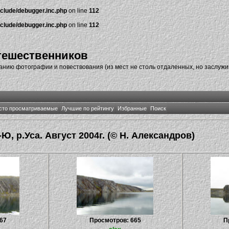
nclude/debugger.inc.php
on line
112
nclude/debugger.inc.php
on line
112
тешественников
нию фотографии и повествования (из мест не столь отдаленных, но заслуж
сто просматриваемые
Лучшие по рейтингу
Избранные
Поиск
Ю, р.Уса. Август 2004г. (© Н. Александров)
67
Просмотров: 665
П