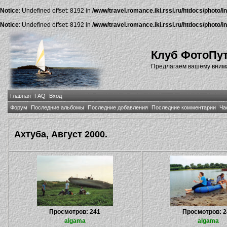
Notice
: Undefined offset: 8192 in
/www/travel.romance.iki.rssi.ru/htdocs/photo/i
Notice
: Undefined offset: 8192 in
/www/travel.romance.iki.rssi.ru/htdocs/photo/i
Клуб ФотоПу
Предлагаем вашему внима
Главная
FAQ
Вход
Форум
Последние альбомы
Последние добавления
Последние комментарии
Ча
Ахтуба, Август 2000.
Просмотров: 241
Просмотров: 2
algama
algama