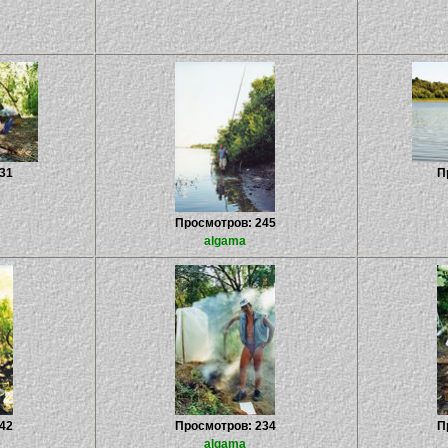
31
П
Просмотров: 245
algama
42
Просмотров: 234
П
algama