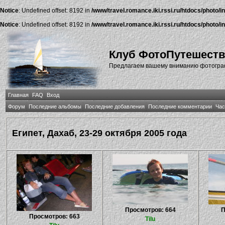
Notice
: Undefined offset: 8192 in
/www/travel.romance.iki.rssi.ru/htdocs/photo/i
Notice
: Undefined offset: 8192 in
/www/travel.romance.iki.rssi.ru/htdocs/photo/i
Клуб ФотоПутешест
Предлагаем вашему вниманию фотографи
Главная
FAQ
Вход
Форум
Последние альбомы
Последние добавления
Последние комментарии
Час
Египет, Дахаб, 23-29 октября 2005 года
Просмотров: 664
П
Просмотров: 663
Tilu