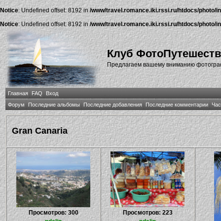
Notice
: Undefined offset: 8192 in
/www/travel.romance.iki.rssi.ru/htdocs/photo/i
Notice
: Undefined offset: 8192 in
/www/travel.romance.iki.rssi.ru/htdocs/photo/i
Клуб ФотоПутешест
Предлагаем вашему вниманию фотографи
Главная
FAQ
Вход
Форум
Последние альбомы
Последние добавления
Последние комментарии
Час
Gran Canaria
Просмотров: 300
Просмотров: 223