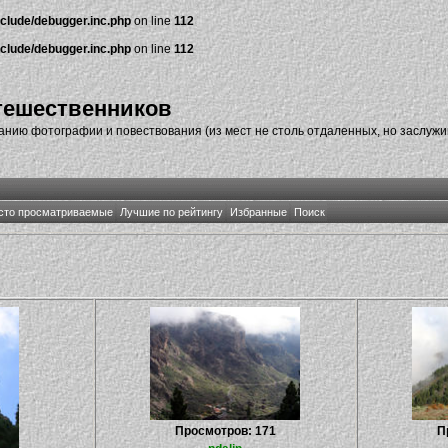
nclude/debugger.inc.php
on line
112
nclude/debugger.inc.php
on line
112
тешественников
нию фотографии и повествования (из мест не столь отдаленных, но заслуж
сто просматриваемые
Лучшие по рейтингу
Избранные
Поиск
Просмотров: 171
П