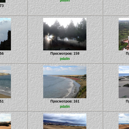
pdalin
73
56
Просмотров: 159
П
pdalin
51
Просмотров: 161
П
pdalin