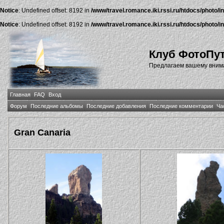
Notice
: Undefined offset: 8192 in
/www/travel.romance.iki.rssi.ru/htdocs/photo/i
Notice
: Undefined offset: 8192 in
/www/travel.romance.iki.rssi.ru/htdocs/photo/i
Клуб ФотоПу
Предлагаем вашему внима
Главная
FAQ
Вход
Форум
Последние альбомы
Последние добавления
Последние комментарии
Ча
Gran Canaria