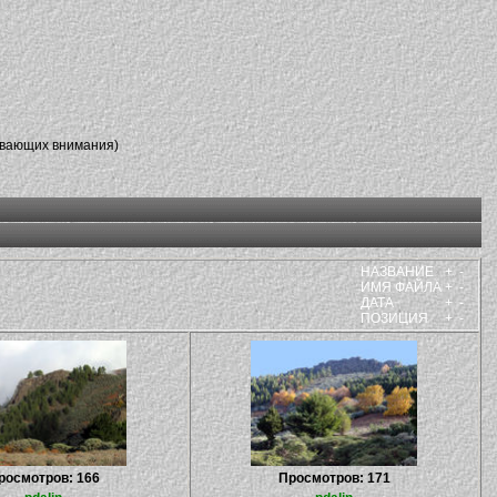
ивающих внимания)
НАЗВАНИЕ
+
-
ИМЯ ФАЙЛА
+
-
ДАТА
+
-
ПОЗИЦИЯ
+
-
росмотров: 166
Просмотров: 171