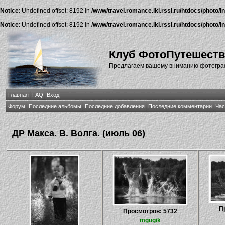
Notice
: Undefined offset: 8192 in
/www/travel.romance.iki.rssi.ru/htdocs/photo/i
Notice
: Undefined offset: 8192 in
/www/travel.romance.iki.rssi.ru/htdocs/photo/i
Клуб ФотоПутешест
Предлагаем вашему вниманию фотографи
Главная
FAQ
Вход
Форум
Последние альбомы
Последние добавления
Последние комментарии
Час
ДР Макса. В. Волга. (июль 06)
П
Просмотров: 5732
mgugik