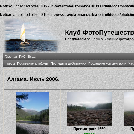
Notice
: Undefined offset: 8192 in
/www/travel.romance.iki.rssi.ru/htdocs/photo/i
Notice
: Undefined offset: 8192 in
/www/travel.romance.iki.rssi.ru/htdocs/photo/i
Клуб ФотоПутешест
Предлагаем вашему вниманию фотографи
Главная
FAQ
Вход
Форум
Последние альбомы
Последние добавления
Последние комментарии
Час
Алгама. Июль 2006.
Просмотров: 1559
П