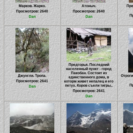
Марков. Жарко.
Атоныч.
Пре
Просмотров: 2640
Просмотров: 2640
П
Dan
Dan
Предгорья. Последний
населенный пункт - город
Пакобан. Состоит из
Джунгли. Тропа.
Отроги
единственного дома, в
Просмотров: 2641
которм живет непалец и его
П
петух. Коров съели тигры..
Dan
Просмотров: 2641
Dan