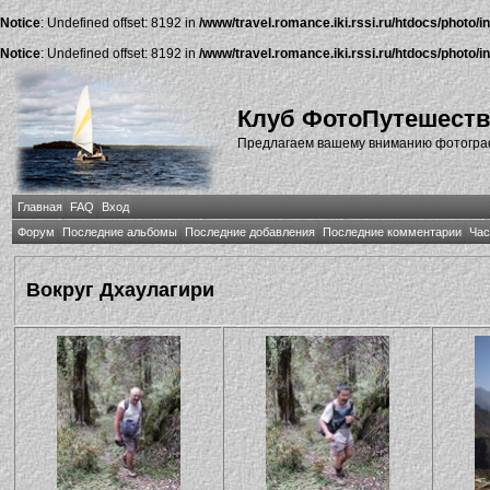
Notice
: Undefined offset: 8192 in
/www/travel.romance.iki.rssi.ru/htdocs/photo/i
Notice
: Undefined offset: 8192 in
/www/travel.romance.iki.rssi.ru/htdocs/photo/i
Клуб ФотоПутешест
Предлагаем вашему вниманию фотографи
Главная
FAQ
Вход
Форум
Последние альбомы
Последние добавления
Последние комментарии
Час
Вокруг Дхаулагири