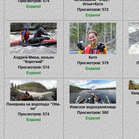
Просмотров: 574
Илья+Катя
Espanol
Просмотров: 572
Espanol
Андрей-Миша, каньон
Катя
"Короткий"
Просмотров: 579
П
Просмотров: 574
Espanol
Espanol
Кан
П
Панорама на водопаде "Оба-
Иовское водохранилище
на"
Просмотров: 580
Просмотров: 574
Espanol
Espanol