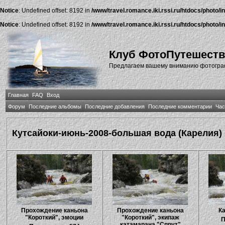
Notice
: Undefined offset: 8192 in
/www/travel.romance.iki.rssi.ru/htdocs/photo/i
Notice
: Undefined offset: 8192 in
/www/travel.romance.iki.rssi.ru/htdocs/photo/i
Клуб ФотоПутешест
Предлагаем вашему вниманию фотографи
Главная
FAQ
Вход
Форум
Последние альбомы
Последние добавления
Последние комментарии
Час
Кутсайоки-июнь-2008-большая вода (Карелия)
Прохождение каньона
Прохождение каньона
Ка
"Короткий", эмоции
"Короткий", экипаж
П
катамарана "Спрут"