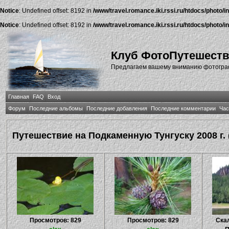
Notice
: Undefined offset: 8192 in
/www/travel.romance.iki.rssi.ru/htdocs/photo/i
Notice
: Undefined offset: 8192 in
/www/travel.romance.iki.rssi.ru/htdocs/photo/i
Клуб ФотоПутешест
Предлагаем вашему вниманию фотографи
Главная
FAQ
Вход
Форум
Последние альбомы
Последние добавления
Последние комментарии
Час
Путешествие на Подкаменную Тунгуску 2008 г.
Просмотров: 829
Просмотров: 829
Ска