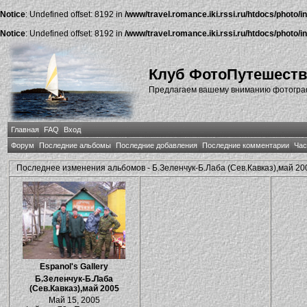
Notice
: Undefined offset: 8192 in
/www/travel.romance.iki.rssi.ru/htdocs/photo/i
Notice
: Undefined offset: 8192 in
/www/travel.romance.iki.rssi.ru/htdocs/photo/i
Клуб ФотоПутешест
Предлагаем вашему вниманию фотографи
Главная
FAQ
Вход
Форум
Последние альбомы
Последние добавления
Последние комментарии
Час
Последнее изменения альбомов - Б.Зеленчук-Б.Лаба (Сев.Кавказ),май 20
Espanol's Gallery
Б.Зеленчук-Б.Лаба
(Сев.Кавказ),май 2005
Май 15, 2005